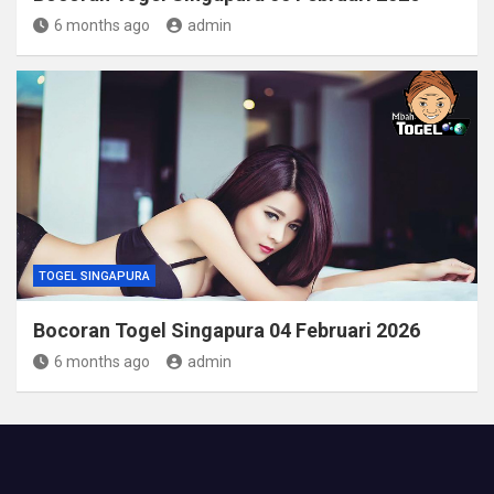
6 months ago
admin
TOGEL SINGAPURA
Bocoran Togel Singapura 04 Februari 2026
6 months ago
admin