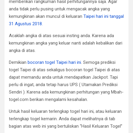
memberikan rangkuman hasil perhitungannya saja. Agar
anda tidak perlu pusing untuk mengacak angka yang
kemungkinan akan muncul di keluaran
Taipei hari ini tanggal
31 Agustus 2018.
Acaklah angka di atas sesuai insting anda. Karena ada
kemungkinan angka yang keluar nanti adalah kebalikan dari
angka di atas.
Demikian
bocoran togel Taipei hari ini
. Semoga prediksi
togel Taipei di atas sekaligus bocoran togel Taipei di atas
dapat memandu anda untuk mendapatkan Jackpot. Tapi
perlu di ingat, anda tetap harus UPS ( Utamakan Prediksi
Sendiri ). Karena ada kemungkinan perhitungan yang Mbah-
togel.com berikan mengalami kesahalan.
Untuk hasil keluaran terlengkap togel hari ini, atau keluaran
terlengkap togel kemarin. Anda dapat melihatnya di tab
bagian atas web ini yang bertuliskan “Hasil Keluaran Togel”