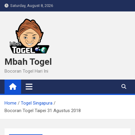
Skip
Saturday, August 8, 2026
to
content
Mbah Togel
Bocoran Togel Hari Ini
Home
Togel Singapura
Bocoran Togel Taipei 31 Agustus 2018