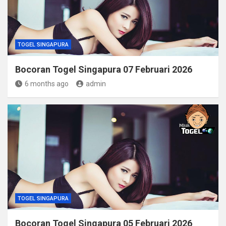
TOGEL SINGAPURA
Bocoran Togel Singapura 07 Februari 2026
6 months ago
admin
TOGEL SINGAPURA
Bocoran Togel Singapura 05 Februari 2026