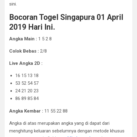
sini.
Bocoran Togel Singapura 01 April
2019
Hari Ini.
Angka Main :
1 5 2 8
Colok Bebas :
2/8
Live Angka 2D :
16 15 13 18
53 52 54 57
24 21 20 23
86 89 85 84
Angka Kembar :
11 55 22 88
Angka di atas merupakan angka yang di dapat dari
menghitung keluaran sebelumnya dengan metode khusus