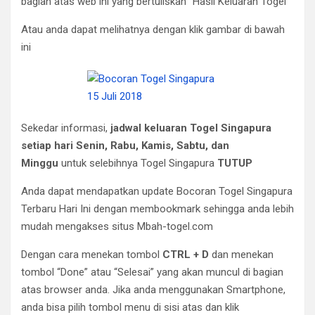
bagian atas web ini yang bertuliskan “Hasil Keluaran Togel”
Atau anda dapat melihatnya dengan klik gambar di bawah
ini
Sekedar informasi,
jadwal keluaran Togel Singapura
setiap hari
Senin, Rabu, Kamis, Sabtu, dan
Minggu
untuk selebihnya Togel Singapura
TUTUP
Anda dapat mendapatkan update Bocoran Togel Singapura
Terbaru Hari Ini dengan membookmark sehingga anda lebih
mudah mengakses situs Mbah-togel.com
Dengan cara menekan tombol
CTRL + D
dan menekan
tombol “Done” atau “Selesai” yang akan muncul di bagian
atas browser anda. Jika anda menggunakan Smartphone,
anda bisa pilih tombol menu di sisi atas dan klik