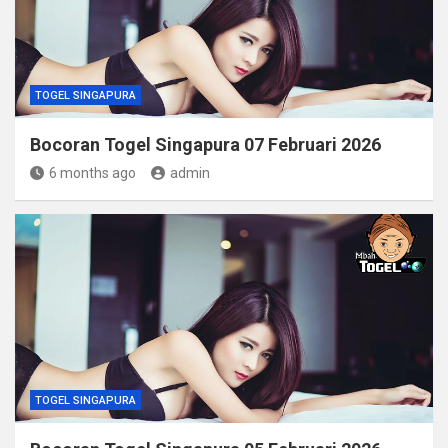
TOGEL SINGAPURA
Bocoran Togel Singapura 07 Februari 2026
6 months ago
admin
TOGEL SINGAPURA