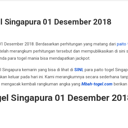
l Singapura 01 Desember 2018
01 Desember 2018. Berdasarkan perhitungan yang matang dari
paito
telah merangkum perhitungan tersebut dan mempublikasikan di sini 
nda para togel mania bisa mendapatkan jackpot.
 Singapura kemarin yang bisa di lihat di
SINI
, para paito togel Sing
an keluar pada hari ini. Kami merangkumnya secara sederhana tanpa 
lu mengacak kembali rangkuman angka yang
Mbah-togel.com
berikan d
gel Singapura 01 Desember
2018