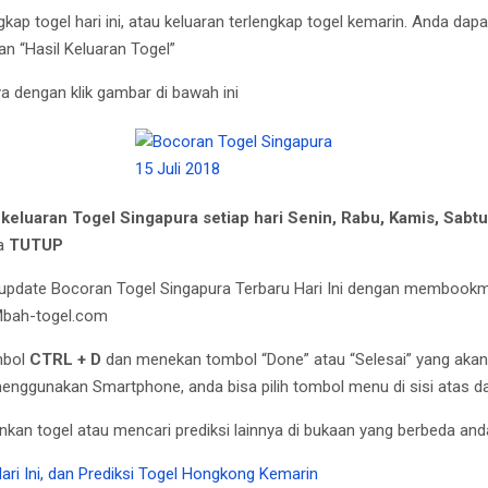
gkap togel hari ini, atau keluaran terlengkap togel kemarin. Anda dap
kan “Hasil Keluaran Togel”
a dengan klik gambar di bawah ini
 keluaran Togel Singapura setiap hari
Senin, Rabu, Kamis, Sabt
ra
TUTUP
pdate Bocoran Togel Singapura Terbaru Hari Ini dengan membookma
Mbah-togel.com
mbol
CTRL + D
dan menekan tombol “Done” atau “Selesai” yang akan
enggunakan Smartphone, anda bisa pilih tombol menu di sisi atas d
an togel atau mencari prediksi lainnya di bukaan yang berbeda anda b
ari Ini, dan Prediksi Togel Hongkong Kemarin