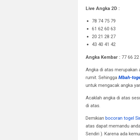
Live Angka 2D :
78 74 75 79
61 62 60 63
20 21 28 27
43 40 41 42
Angka Kembar :
77 66 22
Angka di atas merupakan 
rumit. Sehingga
Mbah-tog
untuk mengacak angka yan
Acaklah angka di atas ses
di atas.
Demikian
bocoran togel Sin
atas dapat memandu anda u
Sendiri ). Karena ada kem