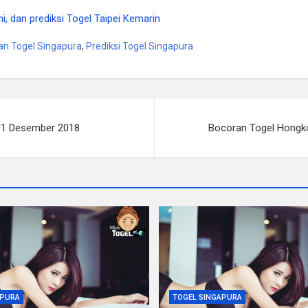
Ini, dan prediksi Togel Taipei Kemarin
an Togel Singapura
,
Prediksi Togel Singapura
 01 Desember 2018
Bocoran Togel Hongk
APURA
TOGEL SINGAPURA