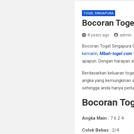
TOGEL SINGAPURA
Bocoran Toge
8 years ago
admin
Bocoran Togel Singapura 
kemarin
,
Mbah-togel.com
apapun. Dengan harapan a
Berdasarkan keluaran togel
angka yang kemungkinan ak
sehingga anda hanya per
Bocoran To
Angka Main :
7 6 2 4
Colok Bebas :
2/4