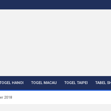
TOGEL HANOI
TOGEL MACAU
TOGEL TAIPEI
TABEL SH
er 2018