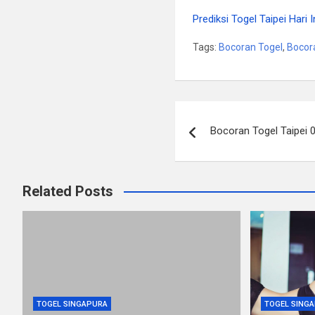
Prediksi Togel Taipei Hari 
Tags:
Bocoran Togel
,
Bocor
Post
Bocoran Togel Taipei
navigation
Related Posts
TOGEL SINGAPURA
TOGEL SING