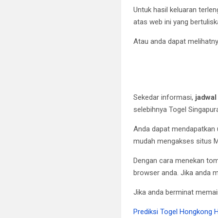
Untuk hasil keluaran terlen
atas web ini yang bertulis
Atau anda dapat melihatny
Sekedar informasi,
jadwal
selebihnya Togel Singapu
Anda dapat mendapatkan u
mudah mengakses situs 
Dengan cara menekan to
browser anda. Jika anda m
Jika anda berminat memaink
Prediksi Togel Hongkong H