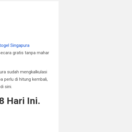
 togel Singapura
secara gratis tanpa mahar
apura sudah mengkalkulasi
perlu di hitung kembali,
i sini.
 Hari Ini.