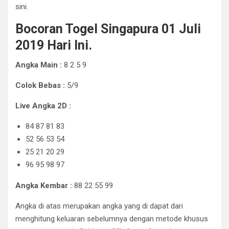
sini.
Bocoran Togel Singapura 01 Juli
2019
Hari Ini.
Angka Main :
8 2 5 9
Colok Bebas :
5/9
Live Angka 2D :
84 87 81 83
52 56 53 54
25 21 20 29
96 95 98 97
Angka Kembar :
88 22 55 99
Angka di atas merupakan angka yang di dapat dari
menghitung keluaran sebelumnya dengan metode khusus