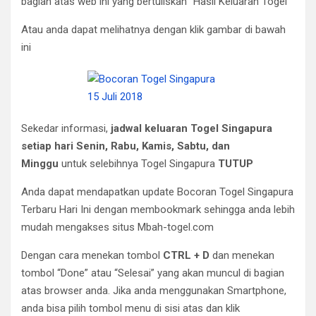
bagian atas web ini yang bertuliskan “Hasil Keluaran Togel”
Atau anda dapat melihatnya dengan klik gambar di bawah
ini
Sekedar informasi,
jadwal keluaran Togel Singapura
setiap hari
Senin, Rabu, Kamis, Sabtu, dan
Minggu
untuk selebihnya Togel Singapura
TUTUP
Anda dapat mendapatkan update Bocoran Togel Singapura
Terbaru Hari Ini dengan membookmark sehingga anda lebih
mudah mengakses situs Mbah-togel.com
Dengan cara menekan tombol
CTRL + D
dan menekan
tombol “Done” atau “Selesai” yang akan muncul di bagian
atas browser anda. Jika anda menggunakan Smartphone,
anda bisa pilih tombol menu di sisi atas dan klik