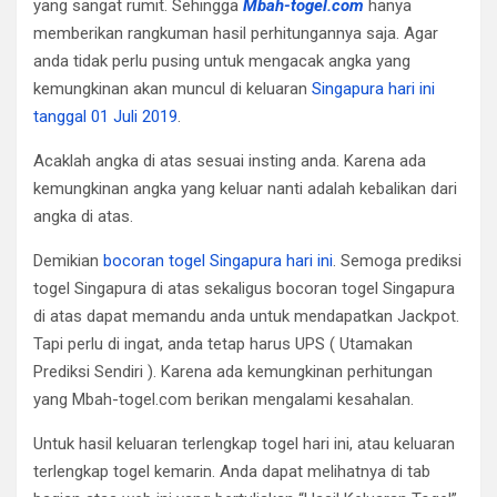
yang sangat rumit. Sehingga
Mbah-togel.com
hanya
memberikan rangkuman hasil perhitungannya saja. Agar
anda tidak perlu pusing untuk mengacak angka yang
kemungkinan akan muncul di keluaran
Singapura hari ini
tanggal 01 Juli 2019
.
Acaklah angka di atas sesuai insting anda. Karena ada
kemungkinan angka yang keluar nanti adalah kebalikan dari
angka di atas.
Demikian
bocoran togel Singapura hari ini
. Semoga prediksi
togel Singapura di atas sekaligus bocoran togel Singapura
di atas dapat memandu anda untuk mendapatkan Jackpot.
Tapi perlu di ingat, anda tetap harus UPS ( Utamakan
Prediksi Sendiri ). Karena ada kemungkinan perhitungan
yang Mbah-togel.com berikan mengalami kesahalan.
Untuk hasil keluaran terlengkap togel hari ini, atau keluaran
terlengkap togel kemarin. Anda dapat melihatnya di tab