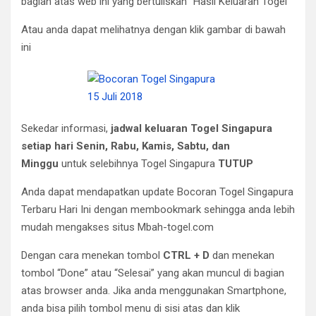
bagian atas web ini yang bertuliskan “Hasil Keluaran Togel”
Atau anda dapat melihatnya dengan klik gambar di bawah
ini
Sekedar informasi,
jadwal keluaran Togel Singapura
setiap hari
Senin, Rabu, Kamis, Sabtu, dan
Minggu
untuk selebihnya Togel Singapura
TUTUP
Anda dapat mendapatkan update Bocoran Togel Singapura
Terbaru Hari Ini dengan membookmark sehingga anda lebih
mudah mengakses situs Mbah-togel.com
Dengan cara menekan tombol
CTRL + D
dan menekan
tombol “Done” atau “Selesai” yang akan muncul di bagian
atas browser anda. Jika anda menggunakan Smartphone,
anda bisa pilih tombol menu di sisi atas dan klik