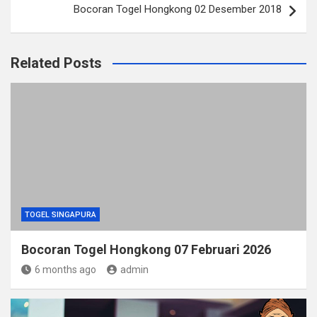
Bocoran Togel Hongkong 02 Desember 2018
Related Posts
TOGEL SINGAPURA
Bocoran Togel Hongkong 07 Februari 2026
6 months ago
admin