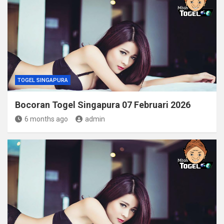
TOGEL SINGAPURA
Bocoran Togel Singapura 07 Februari 2026
6 months ago
admin