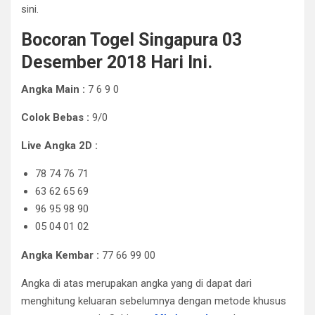
sini.
Bocoran Togel Singapura 03
Desember
2018 Hari Ini.
Angka Main :
7 6 9 0
Colok Bebas :
9/0
Live Angka 2D :
78 74 76 71
63 62 65 69
96 95 98 90
05 04 01 02
Angka Kembar :
77 66 99 00
Angka di atas merupakan angka yang di dapat dari
menghitung keluaran sebelumnya dengan metode khusus