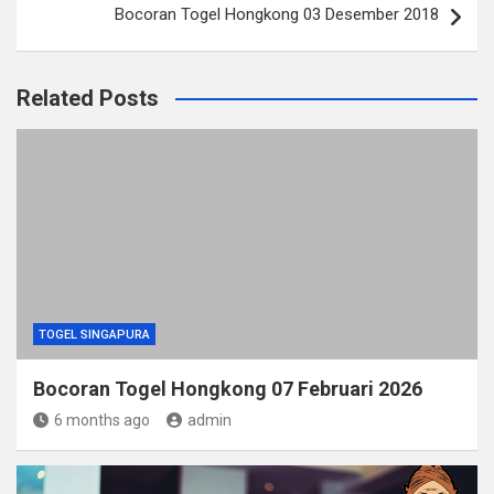
Bocoran Togel Hongkong 03 Desember 2018
Related Posts
TOGEL SINGAPURA
Bocoran Togel Hongkong 07 Februari 2026
6 months ago
admin