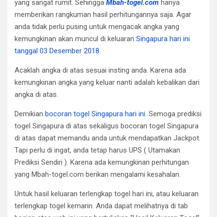
yang sangat rumit. Sehingga
Mbah-togel.com
hanya
memberikan rangkuman hasil perhitungannya saja. Agar
anda tidak perlu pusing untuk mengacak angka yang
kemungkinan akan muncul di keluaran
Singapura hari ini
tanggal 03 Desember 2018
.
Acaklah angka di atas sesuai insting anda. Karena ada
kemungkinan angka yang keluar nanti adalah kebalikan dari
angka di atas.
Demikian
bocoran togel Singapura hari ini
. Semoga prediksi
togel Singapura di atas sekaligus bocoran togel Singapura
di atas dapat memandu anda untuk mendapatkan Jackpot.
Tapi perlu di ingat, anda tetap harus UPS ( Utamakan
Prediksi Sendiri ). Karena ada kemungkinan perhitungan
yang Mbah-togel.com berikan mengalami kesahalan.
Untuk hasil keluaran terlengkap togel hari ini, atau keluaran
terlengkap togel kemarin. Anda dapat melihatnya di tab