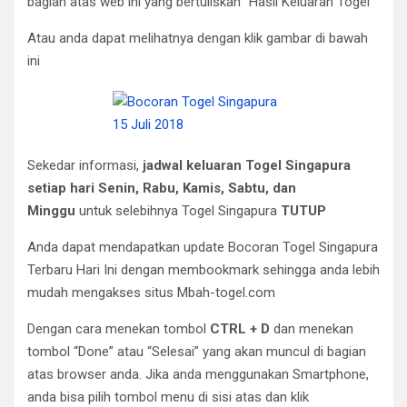
bagian atas web ini yang bertuliskan “Hasil Keluaran Togel”
Atau anda dapat melihatnya dengan klik gambar di bawah
ini
Sekedar informasi,
jadwal keluaran Togel Singapura
setiap hari
Senin, Rabu, Kamis, Sabtu, dan
Minggu
untuk selebihnya Togel Singapura
TUTUP
Anda dapat mendapatkan update Bocoran Togel Singapura
Terbaru Hari Ini dengan membookmark sehingga anda lebih
mudah mengakses situs Mbah-togel.com
Dengan cara menekan tombol
CTRL + D
dan menekan
tombol “Done” atau “Selesai” yang akan muncul di bagian
atas browser anda. Jika anda menggunakan Smartphone,
anda bisa pilih tombol menu di sisi atas dan klik