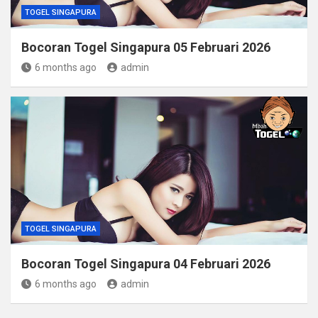
TOGEL SINGAPURA
Bocoran Togel Singapura 05 Februari 2026
6 months ago
admin
TOGEL SINGAPURA
Bocoran Togel Singapura 04 Februari 2026
6 months ago
admin