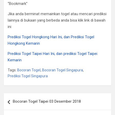
“Bookmark”
Jika anda berminat memainkan togel atau mencari prediksi
lainnya di bukaan yang berbeda anda bisa klik link di bawah
ini
Prediksi Togel Hongkong Hari Ini, dan Prediksi Togel
Hongkong Kemarin
Prediksi Togel Taipei Hari Ini, dan prediksi Togel Taipei
Kemarin
Tags:
Bocoran Togel
,
Bocoran Togel Singapura
,
Prediksi Togel Singapura
Post
Bocoran Togel Taipei 03 Desember 2018
navigation