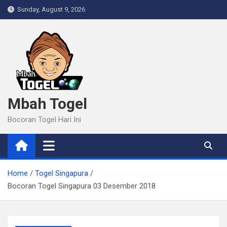
Skip
Sunday, August 9, 2026
to
content
Mbah Togel
Bocoran Togel Hari Ini
Home
Togel Singapura
Bocoran Togel Singapura 03 Desember 2018