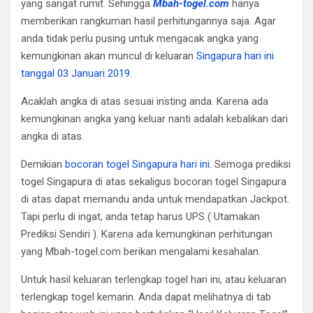
yang sangat rumit. Sehingga
Mbah-togel.com
hanya
memberikan rangkuman hasil perhitungannya saja. Agar
anda tidak perlu pusing untuk mengacak angka yang
kemungkinan akan muncul di keluaran
Singapura hari ini
tanggal 03 Januari 2019
.
Acaklah angka di atas sesuai insting anda. Karena ada
kemungkinan angka yang keluar nanti adalah kebalikan dari
angka di atas.
Demikian
bocoran togel Singapura hari ini
. Semoga prediksi
togel Singapura di atas sekaligus bocoran togel Singapura
di atas dapat memandu anda untuk mendapatkan Jackpot.
Tapi perlu di ingat, anda tetap harus UPS ( Utamakan
Prediksi Sendiri ). Karena ada kemungkinan perhitungan
yang Mbah-togel.com berikan mengalami kesahalan.
Untuk hasil keluaran terlengkap togel hari ini, atau keluaran
terlengkap togel kemarin. Anda dapat melihatnya di tab