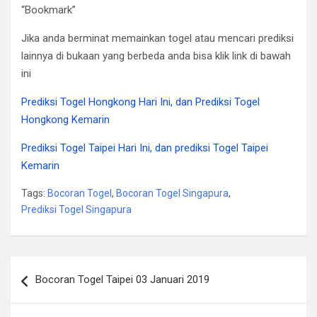
“Bookmark”
Jika anda berminat memainkan togel atau mencari prediksi
lainnya di bukaan yang berbeda anda bisa klik link di bawah
ini
Prediksi Togel Hongkong Hari Ini, dan Prediksi Togel
Hongkong Kemarin
Prediksi Togel Taipei Hari Ini, dan prediksi Togel Taipei
Kemarin
Tags:
Bocoran Togel
,
Bocoran Togel Singapura
,
Prediksi Togel Singapura
Post
Bocoran Togel Taipei 03 Januari 2019
navigation