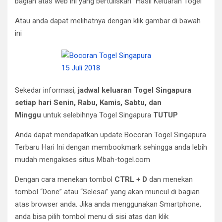
bagian atas web ini yang bertuliskan “Hasil Keluaran Togel”
Atau anda dapat melihatnya dengan klik gambar di bawah
ini
Sekedar informasi,
jadwal keluaran Togel Singapura
setiap hari
Senin, Rabu, Kamis, Sabtu, dan
Minggu
untuk selebihnya Togel Singapura
TUTUP
Anda dapat mendapatkan update Bocoran Togel Singapura
Terbaru Hari Ini dengan membookmark sehingga anda lebih
mudah mengakses situs Mbah-togel.com
Dengan cara menekan tombol
CTRL + D
dan menekan
tombol “Done” atau “Selesai” yang akan muncul di bagian
atas browser anda. Jika anda menggunakan Smartphone,
anda bisa pilih tombol menu di sisi atas dan klik