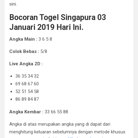
sini.
Bocoran Togel Singapura 03
Januari 2019
Hari Ini.
Angka Main :
3 6 5 8
Colok Bebas :
5/8
Live Angka 2D :
36 35 34 32
69 68 67 60
52 51 54 58
86 89 84 87
Angka Kembar :
33 66 55 88
Angka di atas merupakan angka yang di dapat dari
menghitung keluaran sebelumnya dengan metode khusus