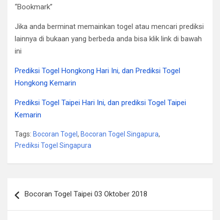
“Bookmark”
Jika anda berminat memainkan togel atau mencari prediksi
lainnya di bukaan yang berbeda anda bisa klik link di bawah
ini
Prediksi Togel Hongkong Hari Ini, dan Prediksi Togel
Hongkong Kemarin
Prediksi Togel Taipei Hari Ini, dan prediksi Togel Taipei
Kemarin
Tags:
Bocoran Togel
,
Bocoran Togel Singapura
,
Prediksi Togel Singapura
Post
Bocoran Togel Taipei 03 Oktober 2018
navigation