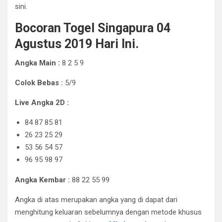
sini.
Bocoran Togel Singapura 04
Agustus 2019
Hari Ini.
Angka Main :
8 2 5 9
Colok Bebas :
5/9
Live Angka 2D :
84 87 85 81
26 23 25 29
53 56 54 57
96 95 98 97
Angka Kembar :
88 22 55 99
Angka di atas merupakan angka yang di dapat dari
menghitung keluaran sebelumnya dengan metode khusus