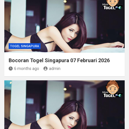
TOGEL SINGAPURA
Bocoran Togel Singapura 07 Februari 2026
6 months ago
admin