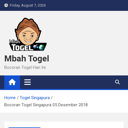
Skip
Friday, August 7, 2026
to
content
Mbah Togel
Bocoran Togel Hari Ini
Home
Togel Singapura
Bocoran Togel Singapura 05 Desember 2018