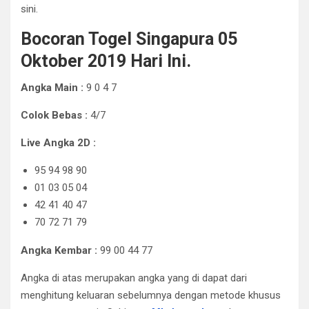
sini.
Bocoran Togel Singapura 05
Oktober 2019
Hari Ini.
Angka Main :
9 0 4 7
Colok Bebas :
4/7
Live Angka 2D :
95 94 98 90
01 03 05 04
42 41 40 47
70 72 71 79
Angka Kembar :
99 00 44 77
Angka di atas merupakan angka yang di dapat dari
menghitung keluaran sebelumnya dengan metode khusus