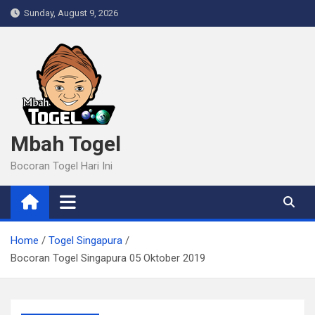
Skip
Sunday, August 9, 2026
to
content
Mbah Togel
Bocoran Togel Hari Ini
Home
Togel Singapura
Bocoran Togel Singapura 05 Oktober 2019