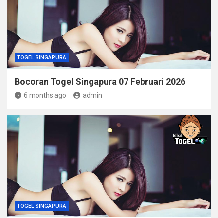
TOGEL SINGAPURA
Bocoran Togel Singapura 07 Februari 2026
6 months ago
admin
TOGEL SINGAPURA