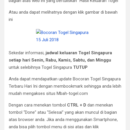
bagian atas web ini yang bertuliskan “Hasil Keluaran Togel”
Atau anda dapat melihatnya dengan klik gambar di bawah
ini
Sekedar informasi,
jadwal keluaran Togel Singapura
setiap hari
Senin, Rabu, Kamis, Sabtu, dan Minggu
untuk selebihnya Togel Singapura
TUTUP
Anda dapat mendapatkan update Bocoran Togel Singapura
Terbaru Hari Ini dengan membookmark sehingga anda lebih
mudah mengakses situs Mbah-togel.com
Dengan cara menekan tombol
CTRL + D
dan menekan
tombol “Done” atau “Selesai” yang akan muncul di bagian
atas browser anda. Jika anda menggunakan Smartphone,
anda bisa pilih tombol menu di sisi atas dan klik