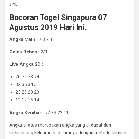
sini.
Bocoran Togel Singapura 07
Agustus 2019
Hari Ini.
Angka Main :
7 3 2 1
Colok Bebas :
2/1
Live Angka 2D :
76 79 78 74
32 35 34 31
25 26 23 29
13 12 15 14
Angka Kembar :
77 33 22 11
Angka di atas merupakan angka yang di dapat dari
menghitung keluaran sebelumnya dengan metode khusus