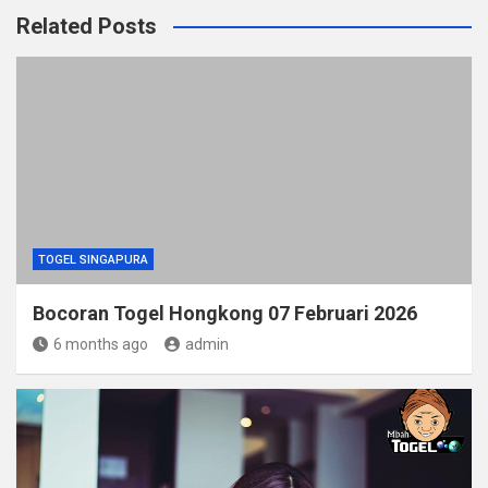
Related Posts
TOGEL SINGAPURA
Bocoran Togel Hongkong 07 Februari 2026
6 months ago
admin