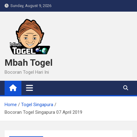
Skip
Sunday, August 9, 2026
to
content
Mbah Togel
Bocoran Togel Hari Ini
Home
Togel Singapura
Bocoran Togel Singapura 07 April 2019