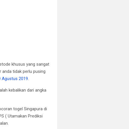
metode khusus yang sangat
anda tidak perlu pusing
10 Agustus 2019
.
alah kebalikan dari angka
ocoran togel Singapura di
PS ( Utamakan Prediksi
alan.