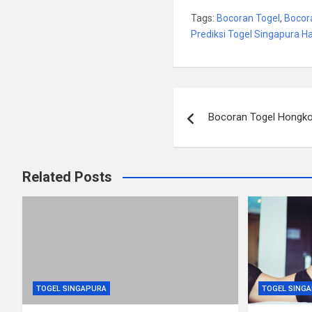
Tags:
Bocoran Togel
,
Bocor
Prediksi Togel Singapura Har
Post
Bocoran Togel Hongko
navigation
Related Posts
TOGEL SINGAPURA
TOGEL SING