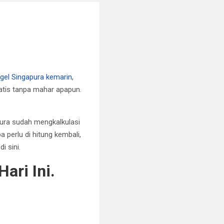
ogel Singapura kemarin
,
atis tanpa mahar apapun.
apura sudah mengkalkulasi
perlu di hitung kembali,
i sini.
Hari Ini.