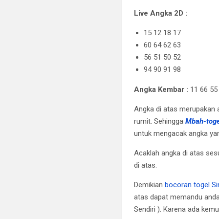
Live Angka 2D :
15 12 18 17
60 64 62 63
56 51 50 52
94 90 91 98
Angka Kembar :
11 66 55
Angka di atas merupakan 
rumit. Sehingga
Mbah-tog
untuk mengacak angka yan
Acaklah angka di atas ses
di atas.
Demikian
bocoran togel Sin
atas dapat memandu anda u
Sendiri ). Karena ada kem