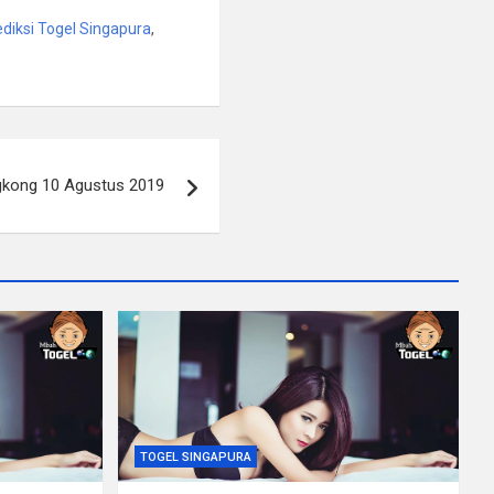
ediksi Togel Singapura
,
gkong 10 Agustus 2019
TOGEL SINGAPURA