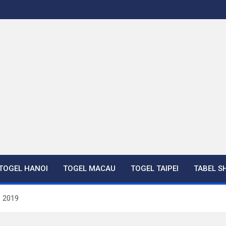
TOGEL HANOI
TOGEL MACAU
TOGEL TAIPEI
TABEL SH
s 2019