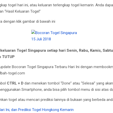
gkap togel hari ini, atau keluaran terlengkap togel kemarin. Anda dap
kan “Hasil Keluaran Togel”
a dengan klik gambar di bawah ini
 keluaran Togel Singapura setiap hari
Senin, Rabu, Kamis, Sabt
ra
TUTUP
pdate Bocoran Togel Singapura Terbaru Hari Ini dengan membookma
Mbah-togel.com
mbol
CTRL + D
dan menekan tombol “Done” atau “Selesai” yang akan
enggunakan Smartphone, anda bisa pilih tombol menu di sisi atas d
an togel atau mencari prediksi lainnya di bukaan yang berbeda anda b
ari Ini, dan Prediksi Togel Hongkong Kemarin