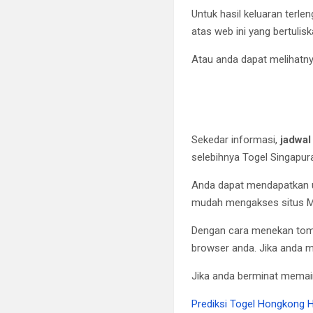
Untuk hasil keluaran terlen
atas web ini yang bertulis
Atau anda dapat melihatny
Sekedar informasi,
jadwal
selebihnya Togel Singapu
Anda dapat mendapatkan u
mudah mengakses situs 
Dengan cara menekan to
browser anda. Jika anda m
Jika anda berminat memaink
Prediksi Togel Hongkong H