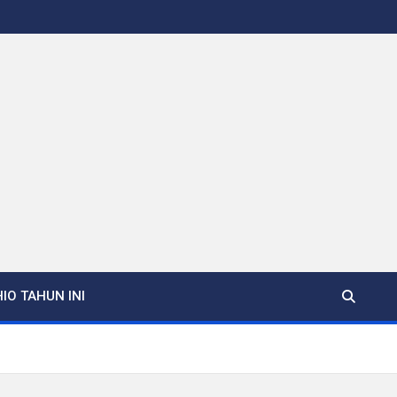
IO TAHUN INI