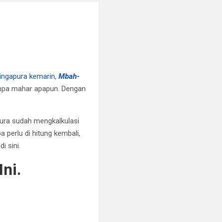
Singapura kemarin
,
Mbah-
anpa mahar apapun. Dengan
apura sudah mengkalkulasi
perlu di hitung kembali,
i sini.
Ini.