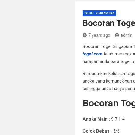
TOGEL SINGAPURA
Bocoran Togel
7 years ago
admin
Bocoran Togel Singapura 1
togel.com
telah merangkum
harapan anda para togel m
Berdasarkan keluaran togel
angka yang kemungkinan ak
sehingga anda hanya per
Bocoran Tog
Angka Main :
9 7 1 4
Colok Bebas :
5/6