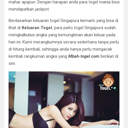
mahar apapun. Dengan harapan anda para togel mania bisa
mendapatkan jackpot.
Berdasarkan keluaran togel Singapura kemarin yang bisa di
lihat di
Keluaran Togel
, para paito togel Singapura sudah
mengkalkulasi angka yang kemungkinan akan keluar pada
hari ini. Kami merangkumnya secara sederhana tanpa perlu
di hitung kembali, sehingga anda hanya perlu mengacak
kembali rangkuman angka yang
Mbah-togel.com
berikan di
sini.