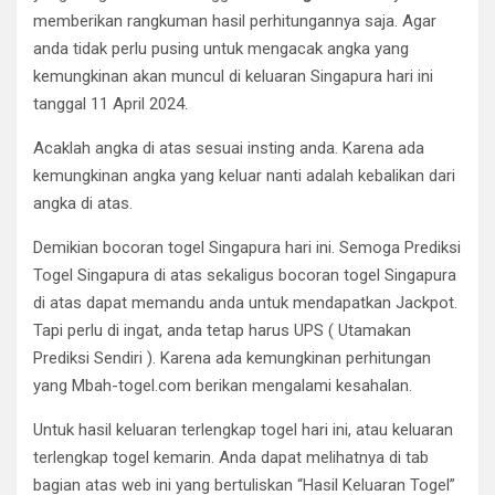
memberikan rangkuman hasil perhitungannya saja. Agar
anda tidak perlu pusing untuk mengacak angka yang
kemungkinan akan muncul di keluaran Singapura hari ini
tanggal 11 April 2024.
Acaklah angka di atas sesuai insting anda. Karena ada
kemungkinan angka yang keluar nanti adalah kebalikan dari
angka di atas.
Demikian bocoran togel Singapura hari ini. Semoga Prediksi
Togel Singapura di atas sekaligus bocoran togel Singapura
di atas dapat memandu anda untuk mendapatkan Jackpot.
Tapi perlu di ingat, anda tetap harus UPS ( Utamakan
Prediksi Sendiri ). Karena ada kemungkinan perhitungan
yang Mbah-togel.com berikan mengalami kesahalan.
Untuk hasil keluaran terlengkap togel hari ini, atau keluaran
terlengkap togel kemarin. Anda dapat melihatnya di tab
bagian atas web ini yang bertuliskan “Hasil Keluaran Togel”