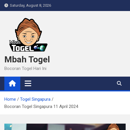
Skip
Saturday, August 8, 2026
to
content
Mbah Togel
Bocoran Togel Hari Ini
Home
Togel Singapura
Bocoran Togel Singapura 11 April 2024