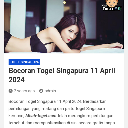
TOGEL SINGAPURA
Bocoran Togel Singapura 11 April
2024
2 years ago
admin
Bocoran Togel Singapura 11 April 2024. Berdasarkan
perhitungan yang matang dari paito togel Singapura
kemarin,
Mbah-togel.com
telah merangkum perhitungan
tersebut dan mempublikasikan di sini secara gratis tanpa