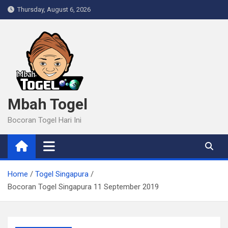
Skip
Thursday, August 6, 2026
to
content
Mbah Togel
Bocoran Togel Hari Ini
Home
Togel Singapura
Bocoran Togel Singapura 11 September 2019