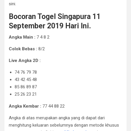
sini.
Bocoran Togel Singapura 11
September 2019
Hari Ini.
Angka Main :
7 4 8 2
Colok Bebas :
8/2
Live Angka 2D :
74 76 79 78
43 42 45 48
85 86 89 87
25 26 23 21
Angka Kembar :
77 44 88 22
Angka di atas merupakan angka yang di dapat dari
menghitung keluaran sebelumnya dengan metode khusus