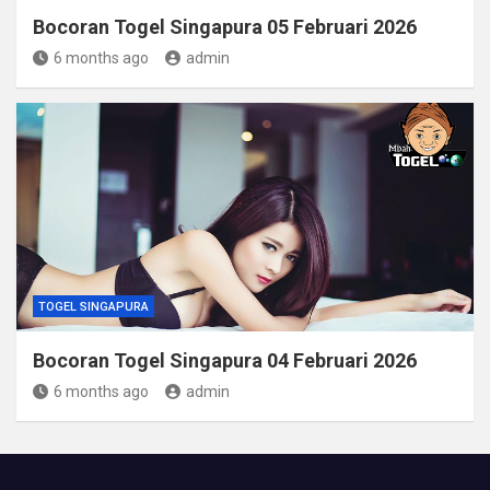
Bocoran Togel Singapura 05 Februari 2026
6 months ago
admin
TOGEL SINGAPURA
Bocoran Togel Singapura 04 Februari 2026
6 months ago
admin