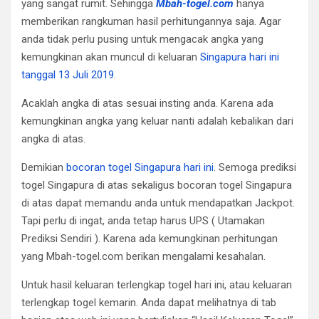
yang sangat rumit. Sehingga
Mbah-togel.com
hanya
memberikan rangkuman hasil perhitungannya saja. Agar
anda tidak perlu pusing untuk mengacak angka yang
kemungkinan akan muncul di keluaran
Singapura hari ini
tanggal 13 Juli 2019
.
Acaklah angka di atas sesuai insting anda. Karena ada
kemungkinan angka yang keluar nanti adalah kebalikan dari
angka di atas.
Demikian
bocoran togel Singapura hari ini
. Semoga prediksi
togel Singapura di atas sekaligus bocoran togel Singapura
di atas dapat memandu anda untuk mendapatkan Jackpot.
Tapi perlu di ingat, anda tetap harus UPS ( Utamakan
Prediksi Sendiri ). Karena ada kemungkinan perhitungan
yang Mbah-togel.com berikan mengalami kesahalan.
Untuk hasil keluaran terlengkap togel hari ini, atau keluaran
terlengkap togel kemarin. Anda dapat melihatnya di tab