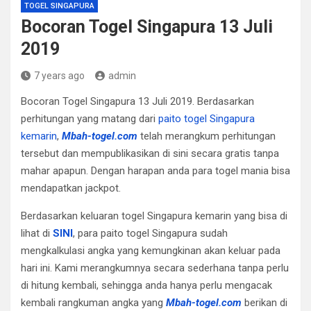
TOGEL SINGAPURA
Bocoran Togel Singapura 13 Juli
2019
7 years ago
admin
Bocoran Togel Singapura 13 Juli 2019. Berdasarkan
perhitungan yang matang dari
paito togel Singapura
kemarin
,
Mbah-togel.com
telah merangkum perhitungan
tersebut dan mempublikasikan di sini secara gratis tanpa
mahar apapun. Dengan harapan anda para togel mania bisa
mendapatkan jackpot.
Berdasarkan keluaran togel Singapura kemarin yang bisa di
lihat di
SINI
, para paito togel Singapura sudah
mengkalkulasi angka yang kemungkinan akan keluar pada
hari ini. Kami merangkumnya secara sederhana tanpa perlu
di hitung kembali, sehingga anda hanya perlu mengacak
kembali rangkuman angka yang
Mbah-togel.com
berikan di