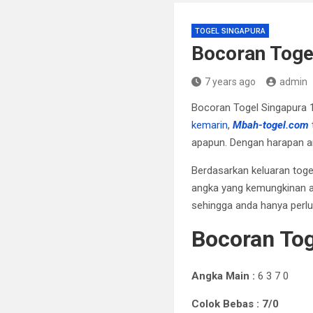
TOGEL SINGAPURA
Bocoran Toge
7 years ago
admin
Bocoran Togel Singapura 
kemarin
,
Mbah-togel.com
apapun. Dengan harapan a
Berdasarkan keluaran togel
angka yang kemungkinan ak
sehingga anda hanya per
Bocoran Tog
Angka Main :
6 3 7 0
Colok Bebas : 7/0