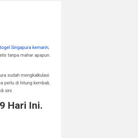
 togel Singapura kemarin
,
atis tanpa mahar apapun.
apura sudah mengkalkulasi
perlu di hitung kembali,
i sini.
19
Hari Ini.