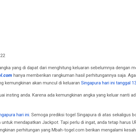
 22
angka yang di dapat dari menghitung keluaran sebelumnya dengan 
el.com
hanya memberikan rangkuman hasil perhitungannya saja. Agar 
g kemungkinan akan muncul di keluaran
Singapura hari ini tanggal
uai insting anda. Karena ada kemungkinan angka yang keluar nanti ad
gapura hari ini
. Semoga prediksi togel Singapura di atas sekaligus b
ntuk mendapatkan Jackpot. Tapi perlu di ingat, anda tetap harus U
ungkinan perhitungan yang Mbah-togel.com berikan mengalami kesah