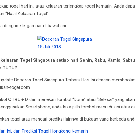
gkap togel hari ini, atau keluaran terlengkap togel kemarin. Anda dap
kan “Hasil Keluaran Togel”
a dengan klik gambar di bawah ini
 keluaran Togel Singapura setiap hari
Senin, Rabu, Kamis, Sabt
ra
TUTUP
pdate Bocoran Togel Singapura Terbaru Hari Ini dengan membookma
Mbah-togel.com
mbol
CTRL + D
dan menekan tombol “Done” atau “Selesai” yang akan
enggunakan Smartphone, anda bisa pilih tombol menu di sisi atas d
an togel atau mencari prediksi lainnya di bukaan yang berbeda anda b
ari Ini, dan Prediksi Togel Hongkong Kemarin