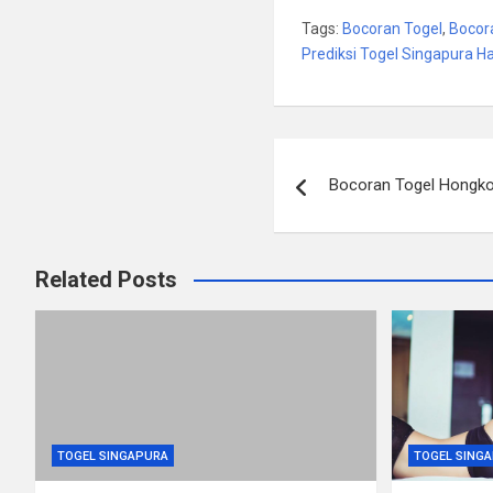
Tags:
Bocoran Togel
,
Bocor
Prediksi Togel Singapura Har
Post
Bocoran Togel Hongk
navigation
Related Posts
TOGEL SINGAPURA
TOGEL SING