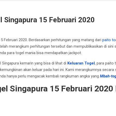
l Singapura 15 Februari 2020
5 Februari 2020. Berdasarkan perhitungan yang matang dari
paito t
telah merangkum perhitungan tersebut dan mempublikasikan di sini 
nda para togel mania bisa mendapatkan jackpot.
 Singapura kemarin yang bisa di lihat di
Keluaran Togel
, para paito
kemungkinan akan keluar pada hari ini. Kami merangkumnya secara s
 anda hanya perlu mengacak kembali rangkuman angka yang
Mbah-to
el Singapura 15 Februari 2020