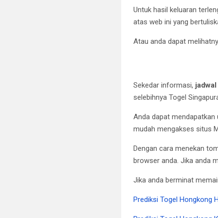
Untuk hasil keluaran terlen
atas web ini yang bertulis
Atau anda dapat melihatny
Sekedar informasi,
jadwal
selebihnya Togel Singapu
Anda dapat mendapatkan u
mudah mengakses situs 
Dengan cara menekan to
browser anda. Jika anda m
Jika anda berminat memaink
Prediksi Togel Hongkong Ha