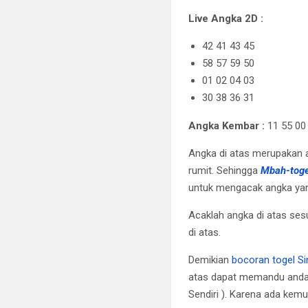
Live Angka 2D :
42 41 43 45
58 57 59 50
01 02 04 03
30 38 36 31
Angka Kembar :
11 55 00
Angka di atas merupakan 
rumit. Sehingga
Mbah-tog
untuk mengacak angka yan
Acaklah angka di atas ses
di atas.
Demikian
bocoran togel Sin
atas dapat memandu anda u
Sendiri ). Karena ada kem