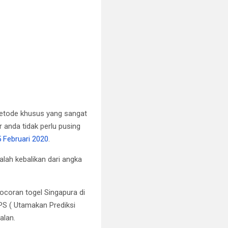
metode khusus yang sangat
anda tidak perlu pusing
5 Februari 2020
.
alah kebalikan dari angka
bocoran togel Singapura di
PS ( Utamakan Prediksi
alan.