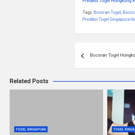
Prediksi Togel Hongkong 
Tags:
Bocoran Togel
,
Bocor
Prediksi Togel Singapura Har
Post
Bocoran Togel Hongko
navigation
Related Posts
TOGEL SINGAPURA
TOGEL SING