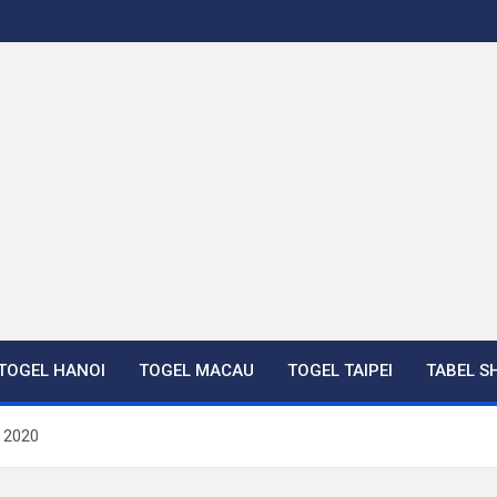
TOGEL HANOI
TOGEL MACAU
TOGEL TAIPEI
TABEL SH
i 2020