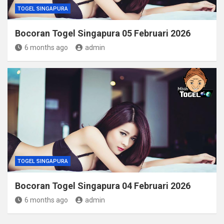
TOGEL SINGAPURA
Bocoran Togel Singapura 05 Februari 2026
6 months ago
admin
TOGEL SINGAPURA
Bocoran Togel Singapura 04 Februari 2026
6 months ago
admin