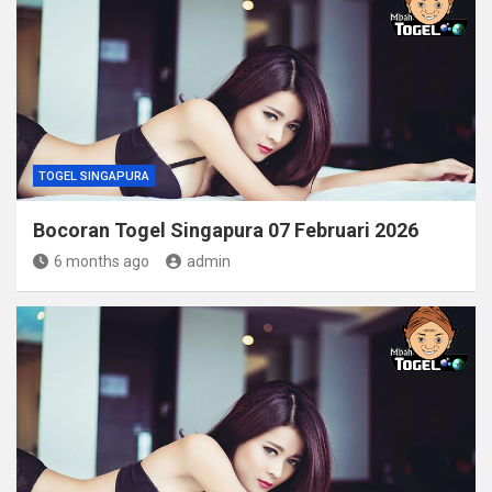
TOGEL SINGAPURA
Bocoran Togel Singapura 07 Februari 2026
6 months ago
admin