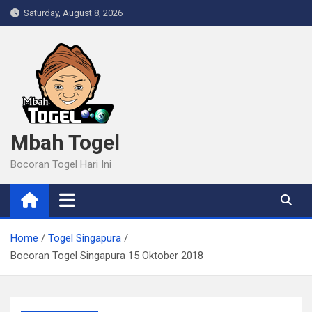
Skip
Saturday, August 8, 2026
to
content
Mbah Togel
Bocoran Togel Hari Ini
Home
Togel Singapura
Bocoran Togel Singapura 15 Oktober 2018