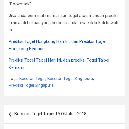
“Bookmark”
Jika anda berminat memainkan togel atau mencari prediksi
lainnya di bukaan yang berbeda anda bisa klik link di bawah
ini
Prediksi Togel Hongkong Hari Ini, dan Prediksi Togel
Hongkong Kemarin
Prediksi Togel Taipei Hari Ini, dan prediksi Togel Taipei
Kemarin
Tags:
Bocoran Togel
,
Bocoran Togel Singapura
,
Prediksi Togel Singapura
Post
Bocoran Togel Taipei 15 Oktober 2018
navigation