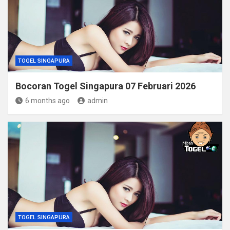
TOGEL SINGAPURA
Bocoran Togel Singapura 07 Februari 2026
6 months ago
admin
TOGEL SINGAPURA