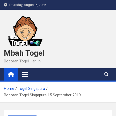
Skip
Thursday, August 6, 2026
to
content
Mbah Togel
Bocoran Togel Hari Ini
Home
Togel Singapura
Bocoran Togel Singapura 15 September 2019