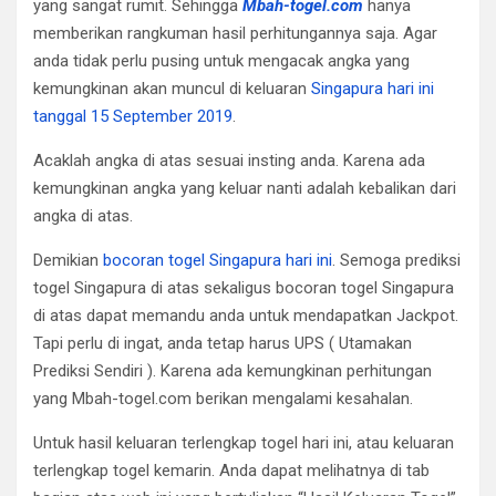
yang sangat rumit. Sehingga
Mbah-togel.com
hanya
memberikan rangkuman hasil perhitungannya saja. Agar
anda tidak perlu pusing untuk mengacak angka yang
kemungkinan akan muncul di keluaran
Singapura hari ini
tanggal 15 September 2019
.
Acaklah angka di atas sesuai insting anda. Karena ada
kemungkinan angka yang keluar nanti adalah kebalikan dari
angka di atas.
Demikian
bocoran togel Singapura hari ini
. Semoga prediksi
togel Singapura di atas sekaligus bocoran togel Singapura
di atas dapat memandu anda untuk mendapatkan Jackpot.
Tapi perlu di ingat, anda tetap harus UPS ( Utamakan
Prediksi Sendiri ). Karena ada kemungkinan perhitungan
yang Mbah-togel.com berikan mengalami kesahalan.
Untuk hasil keluaran terlengkap togel hari ini, atau keluaran
terlengkap togel kemarin. Anda dapat melihatnya di tab