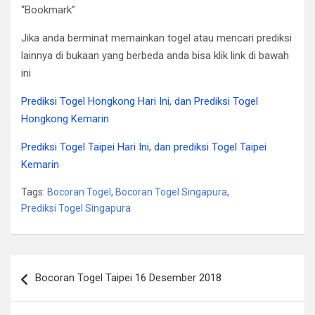
“Bookmark”
Jika anda berminat memainkan togel atau mencari prediksi
lainnya di bukaan yang berbeda anda bisa klik link di bawah
ini
Prediksi Togel Hongkong Hari Ini, dan Prediksi Togel
Hongkong Kemarin
Prediksi Togel Taipei Hari Ini, dan prediksi Togel Taipei
Kemarin
Tags:
Bocoran Togel
,
Bocoran Togel Singapura
,
Prediksi Togel Singapura
Post
Bocoran Togel Taipei 16 Desember 2018
navigation