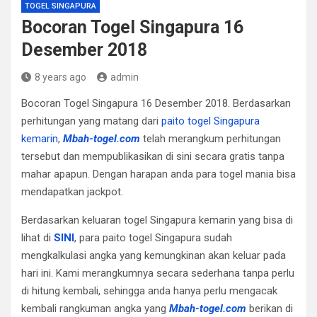
TOGEL SINGAPURA
Bocoran Togel Singapura 16
Desember 2018
8 years ago
admin
Bocoran Togel Singapura 16 Desember 2018. Berdasarkan
perhitungan yang matang dari
paito togel Singapura
kemarin
,
Mbah-togel.com
telah merangkum perhitungan
tersebut dan mempublikasikan di sini secara gratis tanpa
mahar apapun. Dengan harapan anda para togel mania bisa
mendapatkan jackpot.
Berdasarkan keluaran togel Singapura kemarin yang bisa di
lihat di
SINI
, para paito togel Singapura sudah
mengkalkulasi angka yang kemungkinan akan keluar pada
hari ini. Kami merangkumnya secara sederhana tanpa perlu
di hitung kembali, sehingga anda hanya perlu mengacak
kembali rangkuman angka yang
Mbah-togel.com
berikan di