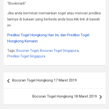
“Bookmark”
Jika anda berminat memainkan togel atau mencari prediksi
lainnya di bukaan yang berbeda anda bisa klik link di bawah
ini
Prediksi Togel Hongkong Hari Ini, dan Prediksi Togel
Hongkong Kemarin
Tags:
Bocoran Togel
,
Bocoran Togel Singapura
,
Prediksi Togel Singapura
Post
Bocoran Togel Hongkong 17 Maret 2019
navigation
Bocoran Togel Hongkong 18 Maret 2019