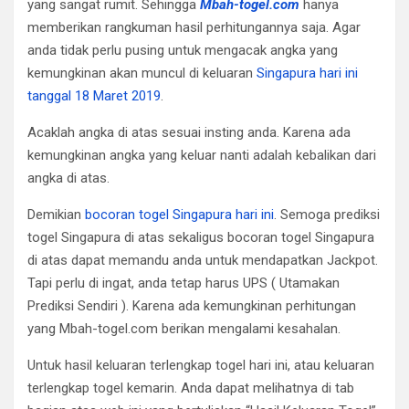
yang sangat rumit. Sehingga
Mbah-togel.com
hanya
memberikan rangkuman hasil perhitungannya saja. Agar
anda tidak perlu pusing untuk mengacak angka yang
kemungkinan akan muncul di keluaran
Singapura hari ini
tanggal 18 Maret 2019
.
Acaklah angka di atas sesuai insting anda. Karena ada
kemungkinan angka yang keluar nanti adalah kebalikan dari
angka di atas.
Demikian
bocoran togel Singapura hari ini
. Semoga prediksi
togel Singapura di atas sekaligus bocoran togel Singapura
di atas dapat memandu anda untuk mendapatkan Jackpot.
Tapi perlu di ingat, anda tetap harus UPS ( Utamakan
Prediksi Sendiri ). Karena ada kemungkinan perhitungan
yang Mbah-togel.com berikan mengalami kesahalan.
Untuk hasil keluaran terlengkap togel hari ini, atau keluaran
terlengkap togel kemarin. Anda dapat melihatnya di tab