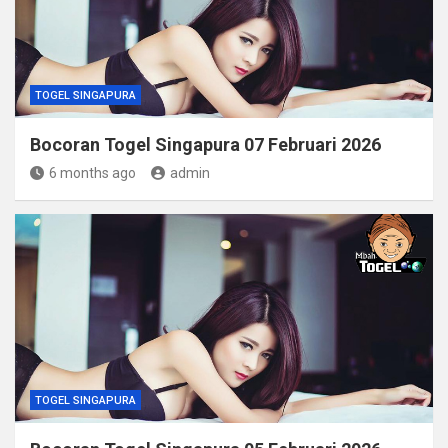
TOGEL SINGAPURA
Bocoran Togel Singapura 07 Februari 2026
6 months ago
admin
TOGEL SINGAPURA