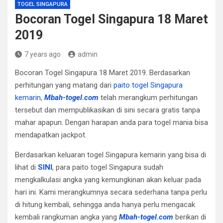
TOGEL SINGAPURA
Bocoran Togel Singapura 18 Maret
2019
7 years ago
admin
Bocoran Togel Singapura 18 Maret 2019. Berdasarkan
perhitungan yang matang dari
paito togel Singapura
kemarin
,
Mbah-togel.com
telah merangkum perhitungan
tersebut dan mempublikasikan di sini secara gratis tanpa
mahar apapun. Dengan harapan anda para togel mania bisa
mendapatkan jackpot.
Berdasarkan keluaran togel Singapura kemarin yang bisa di
lihat di
SINI
, para paito togel Singapura sudah
mengkalkulasi angka yang kemungkinan akan keluar pada
hari ini. Kami merangkumnya secara sederhana tanpa perlu
di hitung kembali, sehingga anda hanya perlu mengacak
kembali rangkuman angka yang
Mbah-togel.com
berikan di