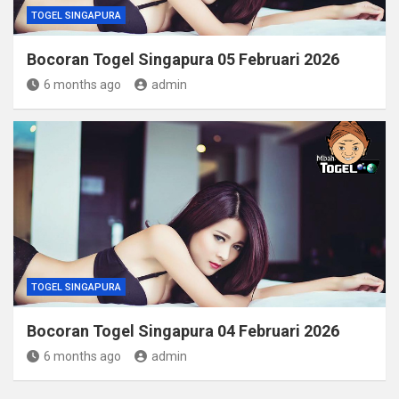
TOGEL SINGAPURA
Bocoran Togel Singapura 05 Februari 2026
6 months ago
admin
TOGEL SINGAPURA
Bocoran Togel Singapura 04 Februari 2026
6 months ago
admin