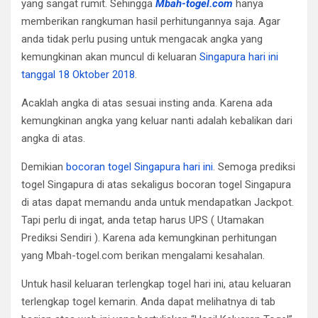
yang sangat rumit. Sehingga
Mbah-togel.com
hanya
memberikan rangkuman hasil perhitungannya saja. Agar
anda tidak perlu pusing untuk mengacak angka yang
kemungkinan akan muncul di keluaran
Singapura hari ini
tanggal 18 Oktober
2018
.
Acaklah angka di atas sesuai insting anda. Karena ada
kemungkinan angka yang keluar nanti adalah kebalikan dari
angka di atas.
Demikian
bocoran togel Singapura hari ini
. Semoga prediksi
togel Singapura di atas sekaligus bocoran togel Singapura
di atas dapat memandu anda untuk mendapatkan Jackpot.
Tapi perlu di ingat, anda tetap harus UPS ( Utamakan
Prediksi Sendiri ). Karena ada kemungkinan perhitungan
yang Mbah-togel.com berikan mengalami kesahalan.
Untuk hasil keluaran terlengkap togel hari ini, atau keluaran
terlengkap togel kemarin. Anda dapat melihatnya di tab