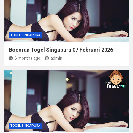
TOGEL SINGAPURA
Bocoran Togel Singapura 07 Februari 2026
6 months ago
admin
TOGEL SINGAPURA