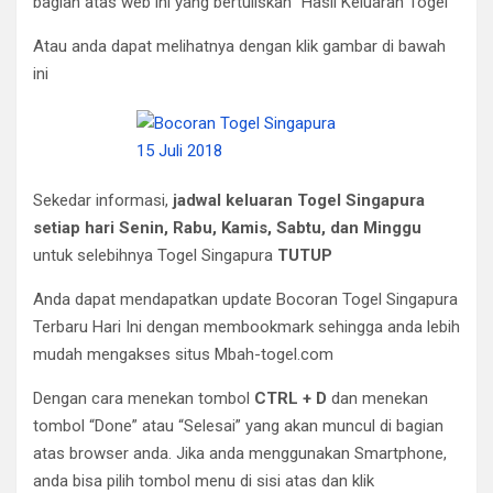
bagian atas web ini yang bertuliskan “Hasil Keluaran Togel”
Atau anda dapat melihatnya dengan klik gambar di bawah
ini
Sekedar informasi,
jadwal keluaran Togel Singapura
setiap hari
Senin, Rabu, Kamis, Sabtu, dan Minggu
untuk selebihnya Togel Singapura
TUTUP
Anda dapat mendapatkan update Bocoran Togel Singapura
Terbaru Hari Ini dengan membookmark sehingga anda lebih
mudah mengakses situs Mbah-togel.com
Dengan cara menekan tombol
CTRL + D
dan menekan
tombol “Done” atau “Selesai” yang akan muncul di bagian
atas browser anda. Jika anda menggunakan Smartphone,
anda bisa pilih tombol menu di sisi atas dan klik