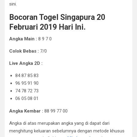
sini.
Bocoran Togel Singapura 20
Februari 2019
Hari Ini.
Angka Main :
8 9 7 0
Colok Bebas :
7/0
Live Angka 2D :
84 87 85 83
96 95 91 90
74 78 72 73
06 05 08 01
Angka Kembar :
88 99 77 00
Angka di atas merupakan angka yang di dapat dari
menghitung keluaran sebelumnya dengan metode khusus