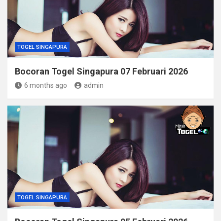
TOGEL SINGAPURA
Bocoran Togel Singapura 07 Februari 2026
6 months ago
admin
TOGEL SINGAPURA