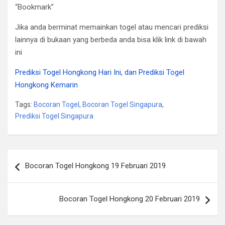
“Bookmark”
Jika anda berminat memainkan togel atau mencari prediksi
lainnya di bukaan yang berbeda anda bisa klik link di bawah
ini
Prediksi Togel Hongkong Hari Ini, dan Prediksi Togel
Hongkong Kemarin
Tags:
Bocoran Togel
,
Bocoran Togel Singapura
,
Prediksi Togel Singapura
Post
Bocoran Togel Hongkong 19 Februari 2019
navigation
Bocoran Togel Hongkong 20 Februari 2019