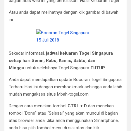
bagian atas web ini yang bertuliskan “Hasil Keluaran Togel”
Atau anda dapat melihatnya dengan klik gambar di bawah
ini
Sekedar informasi,
jadwal keluaran Togel Singapura
setiap hari
Senin, Rabu, Kamis, Sabtu, dan
Minggu
untuk selebihnya Togel Singapura
TUTUP
Anda dapat mendapatkan update Bocoran Togel Singapura
Terbaru Hari Ini dengan membookmark sehingga anda lebih
mudah mengakses situs Mbah-togel.com
Dengan cara menekan tombol
CTRL + D
dan menekan
tombol “Done” atau “Selesai” yang akan muncul di bagian
atas browser anda. Jika anda menggunakan Smartphone,
anda bisa pilih tombol menu di sisi atas dan klik