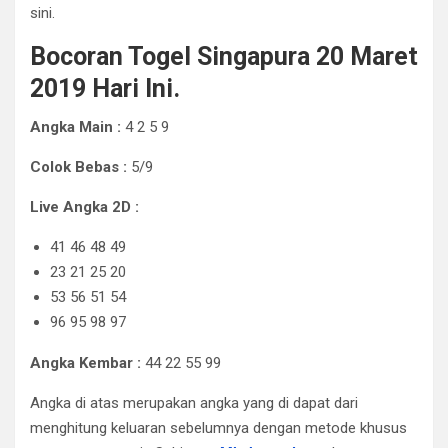
sini.
Bocoran Togel Singapura 20 Maret
2019
Hari Ini.
Angka Main :
4 2 5 9
Colok Bebas :
5/9
Live Angka 2D :
41 46 48 49
23 21 25 20
53 56 51 54
96 95 98 97
Angka Kembar :
44 22 55 99
Angka di atas merupakan angka yang di dapat dari
menghitung keluaran sebelumnya dengan metode khusus