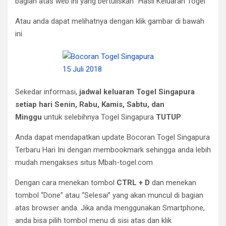
bagian atas web ini yang bertuliskan “Hasil Keluaran Togel”
Atau anda dapat melihatnya dengan klik gambar di bawah
ini
Sekedar informasi,
jadwal keluaran Togel Singapura
setiap hari
Senin, Rabu, Kamis, Sabtu, dan
Minggu
untuk selebihnya Togel Singapura
TUTUP
Anda dapat mendapatkan update Bocoran Togel Singapura
Terbaru Hari Ini dengan membookmark sehingga anda lebih
mudah mengakses situs Mbah-togel.com
Dengan cara menekan tombol
CTRL + D
dan menekan
tombol “Done” atau “Selesai” yang akan muncul di bagian
atas browser anda. Jika anda menggunakan Smartphone,
anda bisa pilih tombol menu di sisi atas dan klik