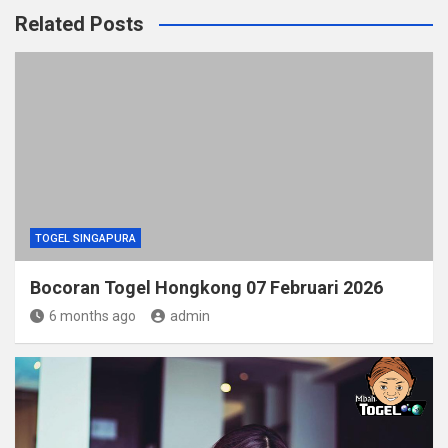
Related Posts
TOGEL SINGAPURA
Bocoran Togel Hongkong 07 Februari 2026
6 months ago
admin