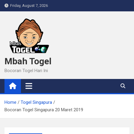
Skip
Friday, August 7, 2026
to
content
Mbah Togel
Bocoran Togel Hari Ini
Home
Togel Singapura
Bocoran Togel Singapura 20 Maret 2019