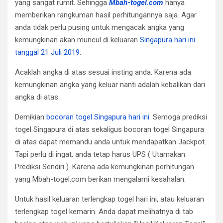
yang sangat rumit. Sehingga
Mbah-togel.com
hanya
memberikan rangkuman hasil perhitungannya saja. Agar
anda tidak perlu pusing untuk mengacak angka yang
kemungkinan akan muncul di keluaran
Singapura hari ini
tanggal 21 Juli 2019
.
Acaklah angka di atas sesuai insting anda. Karena ada
kemungkinan angka yang keluar nanti adalah kebalikan dari
angka di atas.
Demikian
bocoran togel Singapura hari ini
. Semoga prediksi
togel Singapura di atas sekaligus bocoran togel Singapura
di atas dapat memandu anda untuk mendapatkan Jackpot.
Tapi perlu di ingat, anda tetap harus UPS ( Utamakan
Prediksi Sendiri ). Karena ada kemungkinan perhitungan
yang Mbah-togel.com berikan mengalami kesahalan.
Untuk hasil keluaran terlengkap togel hari ini, atau keluaran
terlengkap togel kemarin. Anda dapat melihatnya di tab