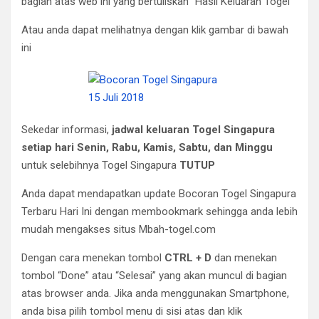
bagian atas web ini yang bertuliskan “Hasil Keluaran Togel”
Atau anda dapat melihatnya dengan klik gambar di bawah
ini
Sekedar informasi,
jadwal keluaran Togel Singapura
setiap hari
Senin, Rabu, Kamis, Sabtu, dan Minggu
untuk selebihnya Togel Singapura
TUTUP
Anda dapat mendapatkan update Bocoran Togel Singapura
Terbaru Hari Ini dengan membookmark sehingga anda lebih
mudah mengakses situs Mbah-togel.com
Dengan cara menekan tombol
CTRL + D
dan menekan
tombol “Done” atau “Selesai” yang akan muncul di bagian
atas browser anda. Jika anda menggunakan Smartphone,
anda bisa pilih tombol menu di sisi atas dan klik