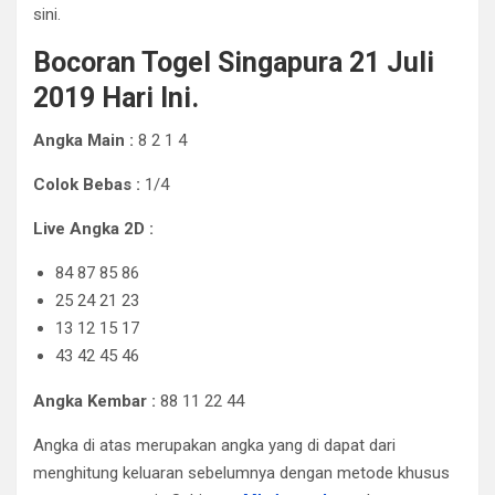
sini.
Bocoran Togel Singapura 21 Juli
2019
Hari Ini.
Angka Main :
8 2 1 4
Colok Bebas :
1/4
Live Angka 2D :
84 87 85 86
25 24 21 23
13 12 15 17
43 42 45 46
Angka Kembar :
88 11 22 44
Angka di atas merupakan angka yang di dapat dari
menghitung keluaran sebelumnya dengan metode khusus