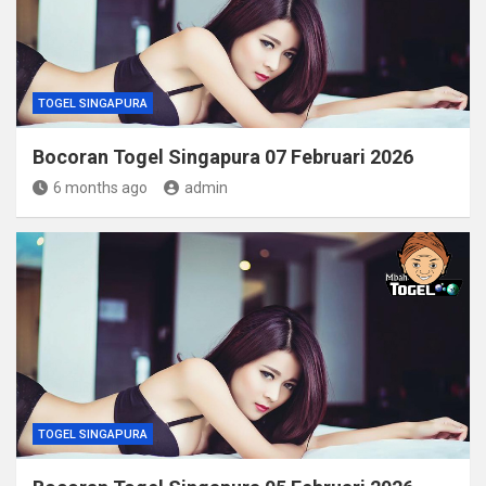
TOGEL SINGAPURA
Bocoran Togel Singapura 07 Februari 2026
6 months ago
admin
TOGEL SINGAPURA