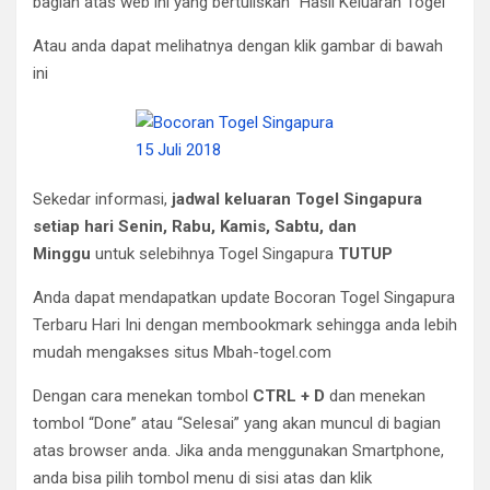
bagian atas web ini yang bertuliskan “Hasil Keluaran Togel”
Atau anda dapat melihatnya dengan klik gambar di bawah
ini
Sekedar informasi,
jadwal keluaran Togel Singapura
setiap hari
Senin, Rabu, Kamis, Sabtu, dan
Minggu
untuk selebihnya Togel Singapura
TUTUP
Anda dapat mendapatkan update Bocoran Togel Singapura
Terbaru Hari Ini dengan membookmark sehingga anda lebih
mudah mengakses situs Mbah-togel.com
Dengan cara menekan tombol
CTRL + D
dan menekan
tombol “Done” atau “Selesai” yang akan muncul di bagian
atas browser anda. Jika anda menggunakan Smartphone,
anda bisa pilih tombol menu di sisi atas dan klik