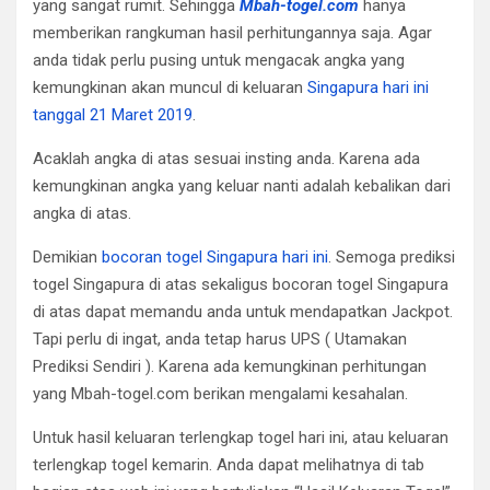
yang sangat rumit. Sehingga
Mbah-togel.com
hanya
memberikan rangkuman hasil perhitungannya saja. Agar
anda tidak perlu pusing untuk mengacak angka yang
kemungkinan akan muncul di keluaran
Singapura hari ini
tanggal 21 Maret 2019
.
Acaklah angka di atas sesuai insting anda. Karena ada
kemungkinan angka yang keluar nanti adalah kebalikan dari
angka di atas.
Demikian
bocoran togel Singapura hari ini
. Semoga prediksi
togel Singapura di atas sekaligus bocoran togel Singapura
di atas dapat memandu anda untuk mendapatkan Jackpot.
Tapi perlu di ingat, anda tetap harus UPS ( Utamakan
Prediksi Sendiri ). Karena ada kemungkinan perhitungan
yang Mbah-togel.com berikan mengalami kesahalan.
Untuk hasil keluaran terlengkap togel hari ini, atau keluaran
terlengkap togel kemarin. Anda dapat melihatnya di tab