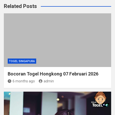
Related Posts
TOGEL SINGAPURA
Bocoran Togel Hongkong 07 Februari 2026
6 months ago
admin