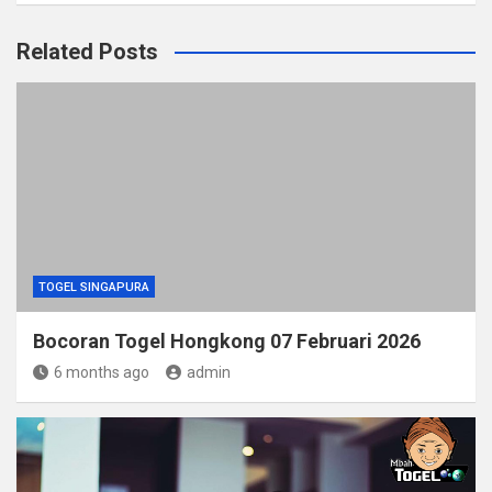
Related Posts
TOGEL SINGAPURA
Bocoran Togel Hongkong 07 Februari 2026
6 months ago
admin