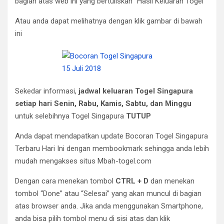
bagian atas web ini yang bertuliskan “Hasil Keluaran Togel”
Atau anda dapat melihatnya dengan klik gambar di bawah
ini
Sekedar informasi,
jadwal keluaran Togel Singapura
setiap hari
Senin, Rabu, Kamis, Sabtu, dan Minggu
untuk selebihnya Togel Singapura
TUTUP
Anda dapat mendapatkan update Bocoran Togel Singapura
Terbaru Hari Ini dengan membookmark sehingga anda lebih
mudah mengakses situs Mbah-togel.com
Dengan cara menekan tombol
CTRL + D
dan menekan
tombol “Done” atau “Selesai” yang akan muncul di bagian
atas browser anda. Jika anda menggunakan Smartphone,
anda bisa pilih tombol menu di sisi atas dan klik