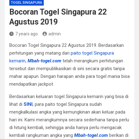
TOGEL SINGAPURA
Bocoran Togel Singapura 22
Agustus 2019
7 years ago
admin
Bocoran Togel Singapura 22 Agustus 2019. Berdasarkan
perhitungan yang matang dari
paito togel Singapura
kemarin
,
Mbah-togel.com
telah merangkum perhitungan
tersebut dan mempublikasikan di sini secara gratis tanpa
mahar apapun. Dengan harapan anda para togel mania bisa
mendapatkan jackpot.
Berdasarkan keluaran togel Singapura kemarin yang bisa di
lihat di
SINI
, para paito togel Singapura sudah
mengkalkulasi angka yang kemungkinan akan keluar pada
hari ini. Kami merangkumnya secara sederhana tanpa perlu
di hitung kembali, sehingga anda hanya perlu mengacak
kembali rangkuman angka yang
Mbah-togel.com
berikan di