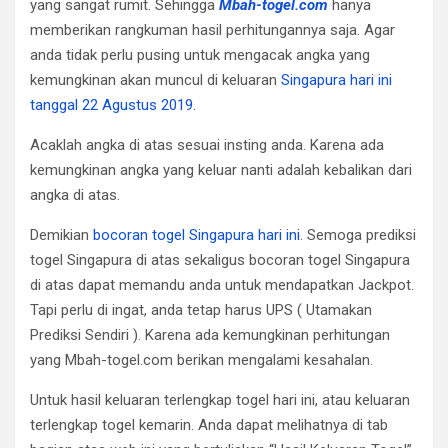
yang sangat rumit. Sehingga
Mbah-togel.com
hanya
memberikan rangkuman hasil perhitungannya saja. Agar
anda tidak perlu pusing untuk mengacak angka yang
kemungkinan akan muncul di keluaran
Singapura hari ini
tanggal 22 Agustus 2019
.
Acaklah angka di atas sesuai insting anda. Karena ada
kemungkinan angka yang keluar nanti adalah kebalikan dari
angka di atas.
Demikian
bocoran togel Singapura hari ini
. Semoga prediksi
togel Singapura di atas sekaligus bocoran togel Singapura
di atas dapat memandu anda untuk mendapatkan Jackpot.
Tapi perlu di ingat, anda tetap harus UPS ( Utamakan
Prediksi Sendiri ). Karena ada kemungkinan perhitungan
yang Mbah-togel.com berikan mengalami kesahalan.
Untuk hasil keluaran terlengkap togel hari ini, atau keluaran
terlengkap togel kemarin. Anda dapat melihatnya di tab