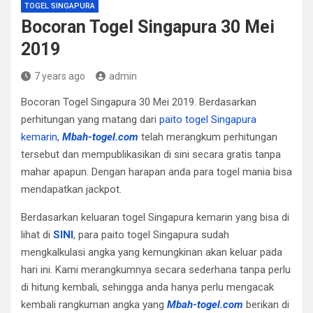
TOGEL SINGAPURA
Bocoran Togel Singapura 30 Mei
2019
7 years ago
admin
Bocoran Togel Singapura 30 Mei 2019. Berdasarkan
perhitungan yang matang dari
paito togel Singapura
kemarin
,
Mbah-togel.com
telah merangkum perhitungan
tersebut dan mempublikasikan di sini secara gratis tanpa
mahar apapun. Dengan harapan anda para togel mania bisa
mendapatkan jackpot.
Berdasarkan keluaran togel Singapura kemarin yang bisa di
lihat di
SINI
, para paito togel Singapura sudah
mengkalkulasi angka yang kemungkinan akan keluar pada
hari ini. Kami merangkumnya secara sederhana tanpa perlu
di hitung kembali, sehingga anda hanya perlu mengacak
kembali rangkuman angka yang
Mbah-togel.com
berikan di