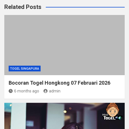
Related Posts
TOGEL SINGAPURA
Bocoran Togel Hongkong 07 Februari 2026
6 months ago
admin