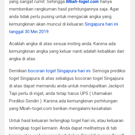
yang sangat rumit. Sehingga
Mbah-togel.com
hanya
memberikan rangkuman hasil perhitungannya saja. Agar
anda tidak perlu pusing untuk mengacak angka yang
kemungkinan akan muncul di keluaran
Singapura hari ini
tanggal 30 Mei 2019
.
Acaklah angka di atas sesuai insting anda. Karena ada
kemungkinan angka yang keluar nanti adalah kebalikan dari
angka di atas.
Demikian
bocoran togel Singapura hari ini
. Semoga prediksi
togel Singapura di atas sekaligus bocoran togel Singapura
di atas dapat memandu anda untuk mendapatkan Jackpot.
Tapi perlu di ingat, anda tetap harus UPS ( Utamakan
Prediksi Sendiri ). Karena ada kemungkinan perhitungan
yang Mbah-togel.com berikan mengalami kesahalan.
Untuk hasil keluaran terlengkap togel hari ini, atau keluaran
terlengkap togel kemarin. Anda dapat melihatnya di tab