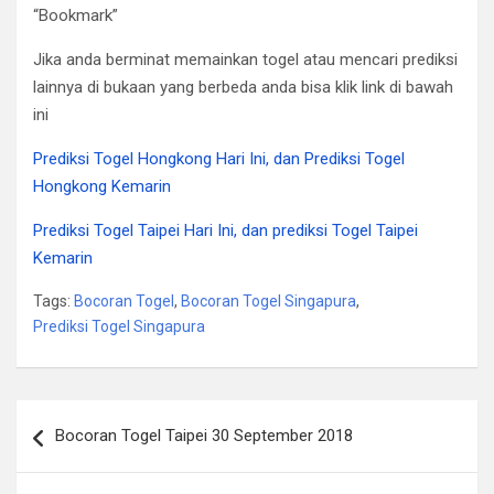
“Bookmark”
Jika anda berminat memainkan togel atau mencari prediksi
lainnya di bukaan yang berbeda anda bisa klik link di bawah
ini
Prediksi Togel Hongkong Hari Ini, dan Prediksi Togel
Hongkong Kemarin
Prediksi Togel Taipei Hari Ini, dan prediksi Togel Taipei
Kemarin
Tags:
Bocoran Togel
,
Bocoran Togel Singapura
,
Prediksi Togel Singapura
Post
Bocoran Togel Taipei 30 September 2018
navigation