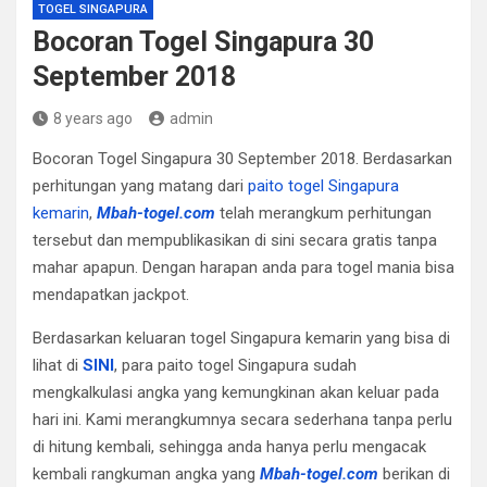
TOGEL SINGAPURA
Bocoran Togel Singapura 30
September 2018
8 years ago
admin
Bocoran Togel Singapura 30 September 2018. Berdasarkan
perhitungan yang matang dari
paito togel Singapura
kemarin
,
Mbah-togel.com
telah merangkum perhitungan
tersebut dan mempublikasikan di sini secara gratis tanpa
mahar apapun. Dengan harapan anda para togel mania bisa
mendapatkan jackpot.
Berdasarkan keluaran togel Singapura kemarin yang bisa di
lihat di
SINI
, para paito togel Singapura sudah
mengkalkulasi angka yang kemungkinan akan keluar pada
hari ini. Kami merangkumnya secara sederhana tanpa perlu
di hitung kembali, sehingga anda hanya perlu mengacak
kembali rangkuman angka yang
Mbah-togel.com
berikan di