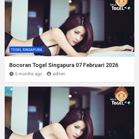
TOGEL SINGAPURA
Bocoran Togel Singapura 07 Februari 2026
6 months ago
admin