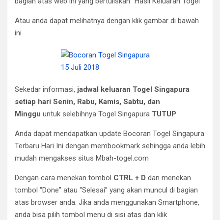
bagian atas web ini yang bertuliskan “Hasil Keluaran Togel”
Atau anda dapat melihatnya dengan klik gambar di bawah
ini
Sekedar informasi,
jadwal keluaran Togel Singapura
setiap hari
Senin, Rabu, Kamis, Sabtu, dan
Minggu
untuk selebihnya Togel Singapura
TUTUP
Anda dapat mendapatkan update Bocoran Togel Singapura
Terbaru Hari Ini dengan membookmark sehingga anda lebih
mudah mengakses situs Mbah-togel.com
Dengan cara menekan tombol
CTRL + D
dan menekan
tombol “Done” atau “Selesai” yang akan muncul di bagian
atas browser anda. Jika anda menggunakan Smartphone,
anda bisa pilih tombol menu di sisi atas dan klik