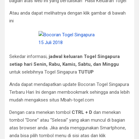
bagian atas web ini yang bertuliskan “Hasil Keluaran Togel”
Atau anda dapat melihatnya dengan klik gambar di bawah
ini
Sekedar informasi,
jadwal keluaran Togel Singapura
setiap hari
Senin, Rabu, Kamis, Sabtu, dan Minggu
untuk selebihnya Togel Singapura
TUTUP
Anda dapat mendapatkan update Bocoran Togel Singapura
Terbaru Hari Ini dengan membookmark sehingga anda lebih
mudah mengakses situs Mbah-togel.com
Dengan cara menekan tombol
CTRL + D
dan menekan
tombol “Done” atau “Selesai” yang akan muncul di bagian
atas browser anda. Jika anda menggunakan Smartphone,
anda bisa pilih tombol menu di sisi atas dan klik