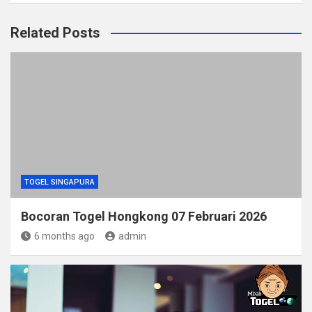
Related Posts
TOGEL SINGAPURA
Bocoran Togel Hongkong 07 Februari 2026
6 months ago
admin