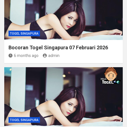
TOGEL SINGAPURA
Bocoran Togel Singapura 07 Februari 2026
6 months ago
admin
TOGEL SINGAPURA