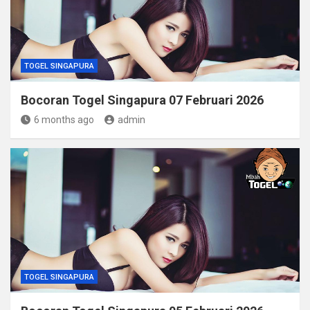
TOGEL SINGAPURA
Bocoran Togel Singapura 07 Februari 2026
6 months ago
admin
TOGEL SINGAPURA