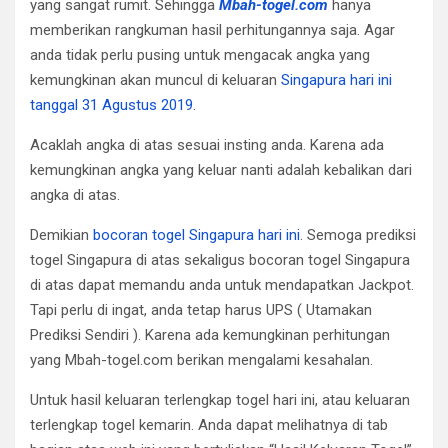
yang sangat rumit. Sehingga
Mbah-togel.com
hanya
memberikan rangkuman hasil perhitungannya saja. Agar
anda tidak perlu pusing untuk mengacak angka yang
kemungkinan akan muncul di keluaran
Singapura hari ini
tanggal 31 Agustus 2019
.
Acaklah angka di atas sesuai insting anda. Karena ada
kemungkinan angka yang keluar nanti adalah kebalikan dari
angka di atas.
Demikian
bocoran togel Singapura hari ini
. Semoga prediksi
togel Singapura di atas sekaligus bocoran togel Singapura
di atas dapat memandu anda untuk mendapatkan Jackpot.
Tapi perlu di ingat, anda tetap harus UPS ( Utamakan
Prediksi Sendiri ). Karena ada kemungkinan perhitungan
yang Mbah-togel.com berikan mengalami kesahalan.
Untuk hasil keluaran terlengkap togel hari ini, atau keluaran
terlengkap togel kemarin. Anda dapat melihatnya di tab