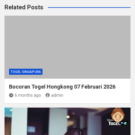
Related Posts
TOGEL SINGAPURA
Bocoran Togel Hongkong 07 Februari 2026
6 months ago
admin