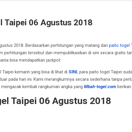
l Taipei 06 Agustus 2018
Agustus 2018. Berdasarkan perhitungan yang matang dari
paito togel 
 perhitungan tersebut dan mempublikasikan di sini secara gratis t
ania bisa mendapatkan jackpot.
 Taipei kemarin yang bisa di lihat di
SINI
, para paito togel Taipei su
uar pada hari ini. Kami merangkumnya secara sederhana tanpa perlu 
lu mengacak kembali rangkuman angka yang
Mbah-togel.com
berikan d
el Taipei 06 Agustus 2018