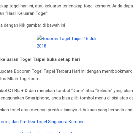
gkap togel hari ini, atau keluaran terlengkap togel kemarin. Anda dap
kan “Hasil Keluaran Togel”
a dengan klik gambar di bawah ini
 keluaran Togel Taipei buka setiap hari
pdate Bocoran Togel Taipei Terbaru Hari Ini dengan membookmark w
tus Mbah-togel.com.
mbol
CTRL + D
dan menekan tombol “Done” atau “Selesai” yang akan
enggunakan Smartphone, anda bisa pilih tombol menu di sisi atas d
an togel atau mencari prediksi lainnya di bukaan yang berbeda anda b
ri ini, dan Prediksi Togel Singapura Kemarin.