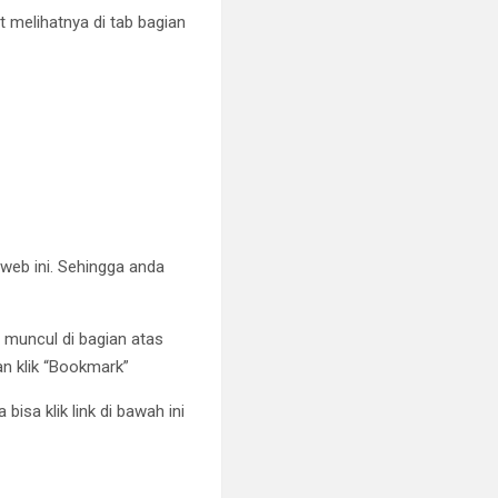
at melihatnya di tab bagian
eb ini. Sehingga anda
 muncul di bagian atas
an klik “Bookmark”
isa klik link di bawah ini