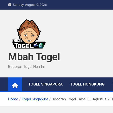
Skip
Sunday, August 9, 2026
to
content
Mbah Togel
Bocoran Togel Hari Ini
TOGEL SINGAPURA
TOGEL HONGKONG
Home
Togel Singapura
Bocoran Togel Taipei 06 Agustus 20