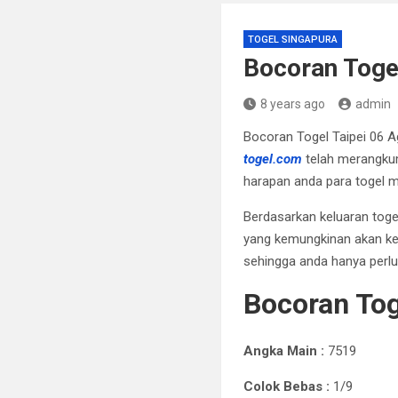
TOGEL SINGAPURA
Bocoran Toge
8 years ago
admin
Bocoran Togel Taipei 06 
togel.com
telah merangkum
harapan anda para togel m
Berdasarkan keluaran togel
yang kemungkinan akan kel
sehingga anda hanya per
Bocoran Tog
Angka Main :
7519
Colok Bebas :
1/9