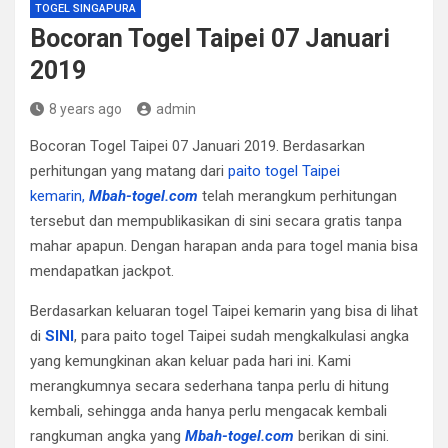
TOGEL SINGAPURA
Bocoran Togel Taipei 07 Januari
2019
8 years ago
admin
Bocoran Togel Taipei 07 Januari 2019. Berdasarkan
perhitungan yang matang dari
paito togel Taipei
kemarin,
Mbah-togel.com
telah merangkum perhitungan
tersebut dan mempublikasikan di sini secara gratis tanpa
mahar apapun. Dengan harapan anda para togel mania bisa
mendapatkan jackpot.
Berdasarkan keluaran togel Taipei kemarin yang bisa di lihat
di
SINI
, para paito togel Taipei sudah mengkalkulasi angka
yang kemungkinan akan keluar pada hari ini. Kami
merangkumnya secara sederhana tanpa perlu di hitung
kembali, sehingga anda hanya perlu mengacak kembali
rangkuman angka yang
Mbah-togel.com
berikan di sini.