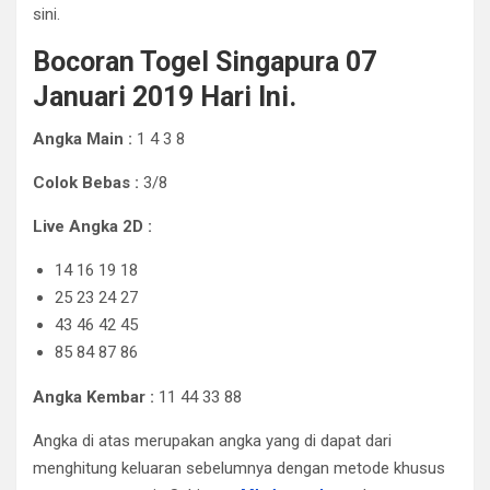
sini.
Bocoran Togel Singapura 07
Januari 2019
Hari Ini.
Angka Main :
1 4 3 8
Colok Bebas :
3/8
Live Angka 2D :
14 16 19 18
25 23 24 27
43 46 42 45
85 84 87 86
Angka Kembar :
11 44 33 88
Angka di atas merupakan angka yang di dapat dari
menghitung keluaran sebelumnya dengan metode khusus