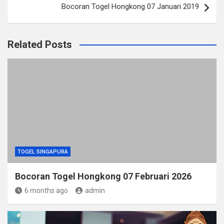
Bocoran Togel Hongkong 07 Januari 2019
Related Posts
TOGEL SINGAPURA
Bocoran Togel Hongkong 07 Februari 2026
6 months ago
admin