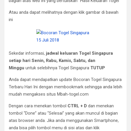
bagian atas web ini yang bertuliskan “Hasil Keluaran Togel”
Atau anda dapat melihatnya dengan klik gambar di bawah
ini
Sekedar informasi,
jadwal keluaran Togel Singapura
setiap hari
Senin, Rabu, Kamis, Sabtu, dan
Minggu
untuk selebihnya Togel Singapura
TUTUP
Anda dapat mendapatkan update Bocoran Togel Singapura
Terbaru Hari Ini dengan membookmark sehingga anda lebih
mudah mengakses situs Mbah-togel.com
Dengan cara menekan tombol
CTRL + D
dan menekan
tombol “Done” atau “Selesai” yang akan muncul di bagian
atas browser anda. Jika anda menggunakan Smartphone,
anda bisa pilih tombol menu di sisi atas dan klik