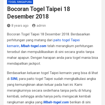
TOGEL SINGAPURA
Bocoran Togel Taipei 18
Desember 2018
8 years ago
admin
Bocoran Togel Taipei 18 Desember 2018. Berdasarkan
perhitungan yang matang dari
paito togel Taipei
kemarin,
Mbah-togel.com
telah merangkum perhitungan
tersebut dan mempublikasikan di sini secara gratis tanpa
mahar apapun. Dengan harapan anda para togel mania bisa
mendapatkan jackpot.
Berdasarkan keluaran togel Taipei kemarin yang bisa di lihat
di
SINI
, para paito togel Taipei sudah mengkalkulasi angka
yang kemungkinan akan keluar pada hari ini. Kami
merangkumnya secara sederhana tanpa perlu di hitung
kembali, sehingga anda hanya perlu mengacak kembali
rangkuman angka yang
Mbah-togel.com
berikan di sini.