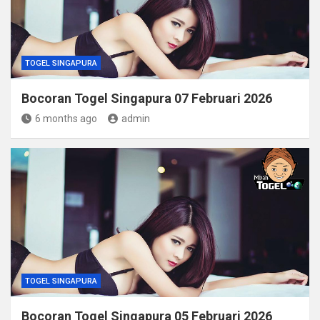
TOGEL SINGAPURA
Bocoran Togel Singapura 07 Februari 2026
6 months ago
admin
TOGEL SINGAPURA
Bocoran Togel Singapura 05 Februari 2026