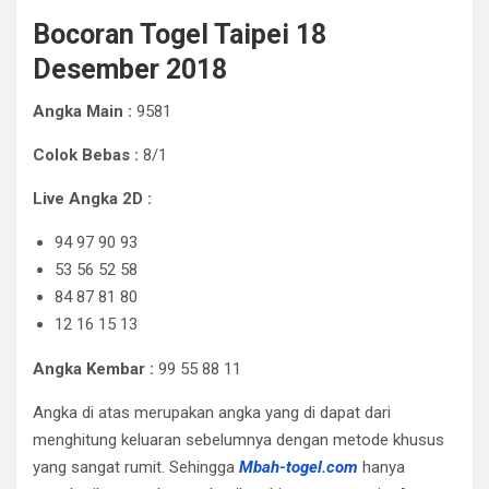
Bocoran Togel Taipei 18
Desember 2018
Angka Main :
9581
Colok Bebas :
8/1
Live Angka 2D :
94 97 90 93
53 56 52 58
84 87 81 80
12 16 15 13
Angka Kembar :
99 55 88 11
Angka di atas merupakan angka yang di dapat dari
menghitung keluaran sebelumnya dengan metode khusus
yang sangat rumit. Sehingga
Mbah-togel.com
hanya