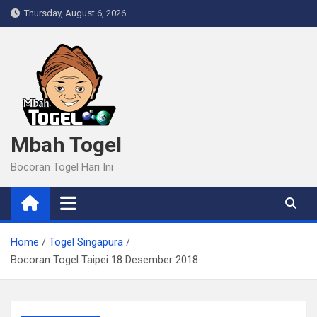
Skip
Thursday, August 6, 2026
to
content
Mbah Togel
Bocoran Togel Hari Ini
Home
Togel Singapura
Bocoran Togel Taipei 18 Desember 2018