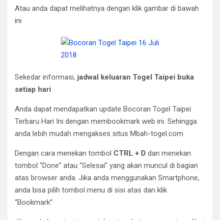
Atau anda dapat melihatnya dengan klik gambar di bawah
ini
Sekedar informasi,
jadwal keluaran Togel Taipei buka
setiap hari
Anda dapat mendapatkan update Bocoran Togel Taipei
Terbaru Hari Ini dengan membookmark web ini. Sehingga
anda lebih mudah mengakses situs Mbah-togel.com.
Dengan cara menekan tombol
CTRL + D
dan menekan
tombol “Done” atau “Selesai” yang akan muncul di bagian
atas browser anda. Jika anda menggunakan Smartphone,
anda bisa pilih tombol menu di sisi atas dan klik
“Bookmark”