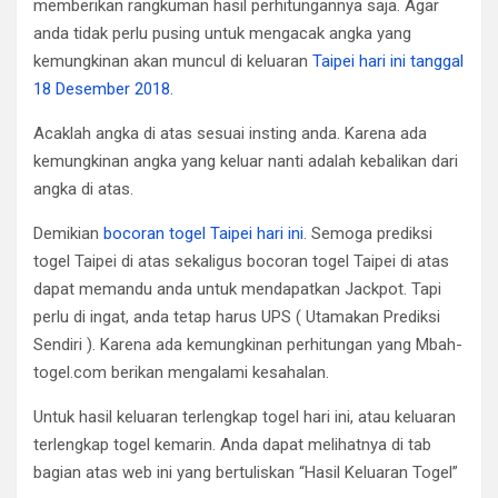
memberikan rangkuman hasil perhitungannya saja. Agar
anda tidak perlu pusing untuk mengacak angka yang
kemungkinan akan muncul di keluaran
Taipei hari ini tanggal
18 Desember 2018.
Acaklah angka di atas sesuai insting anda. Karena ada
kemungkinan angka yang keluar nanti adalah kebalikan dari
angka di atas.
Demikian
bocoran togel Taipei hari ini
. Semoga prediksi
togel Taipei di atas sekaligus bocoran togel Taipei di atas
dapat memandu anda untuk mendapatkan Jackpot. Tapi
perlu di ingat, anda tetap harus UPS ( Utamakan Prediksi
Sendiri ). Karena ada kemungkinan perhitungan yang Mbah-
togel.com berikan mengalami kesahalan.
Untuk hasil keluaran terlengkap togel hari ini, atau keluaran
terlengkap togel kemarin. Anda dapat melihatnya di tab
bagian atas web ini yang bertuliskan “Hasil Keluaran Togel”